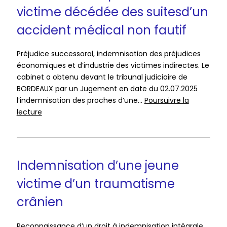
grave
victime décédée des suitesd’un
traumatisme
crânien.
accident médical non fautif
Préjudice successoral, indemnisation des préjudices
économiques et d’industrie des victimes indirectes. Le
cabinet a obtenu devant le tribunal judiciaire de
BORDEAUX par un Jugement en date du 02.07.2025
l’indemnisation des proches d’une…
Poursuivre la
Condamnation
lecture
de
l’ONIAM
à
indemniser
Indemnisation d’une jeune
les
victime d’un traumatisme
proches
d’une
crânien
victime
décédée
Reconnaissance d’un droit à indemnisation intégrale