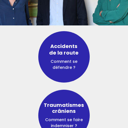
×
Accidents
de la route
Comment se
défendre ?
Traumatismes
crâniens
Comment se faire
indemniser ?