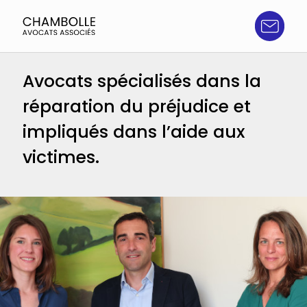
Aller
au
contenu
Chambolle
NOTRE EXPERTISE
Avocats
Avocats spécialisés dans la
associés
réparation du préjudice et
Accidents
impliqués dans l’aide aux
victimes.
Traumatismes crâniens
Agressions
Grand handicap
Paraplégie, tétraplégie et amputation