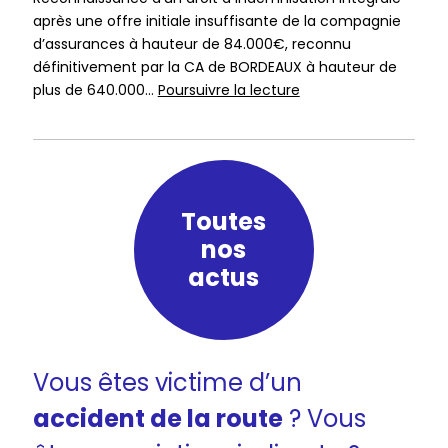
des
après une offre initiale insuffisante de la compagnie
suitesd’un
d’assurances à hauteur de 84.000€, reconnu
accident
définitivement par la CA de BORDEAUX à hauteur de
médical
Indemnisation
plus de 640.000…
Poursuivre la lecture
non
d’une
fautif
jeune
victime
d’un
traumatisme
Toutes
crânien
nos
actus
Vous êtes victime d’un
accident de la route
? Vous