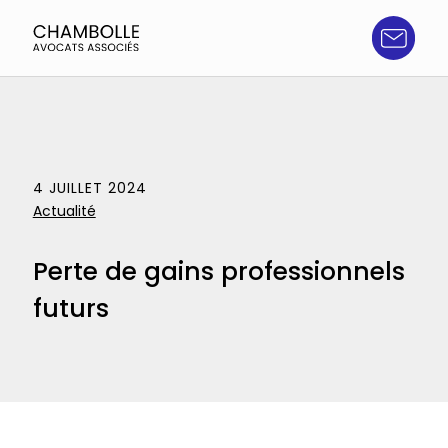
Aller
au
contenu
Chambolle
Avocats
associés
Accidents
4 JUILLET 2024
Actualité
Traumatismes crâniens
Perte de gains professionnels
Agressions
futurs
Grand handicap
Paraplégie, tétraplégie et amputation