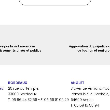
ive par la victime en cas
Aggravation du préjudice c
issements privés et publics
de l’action et renforc
BORDEAUX
ANGLET
és
25 rue du Temple,
3 avenue Armand Toul
33000 Bordeaux
Immeuble le Capitole,
T. 05 56 44 32 66 - F. 05 56 81 09 29
64600 Anglet
T. 05 59 15 50 94