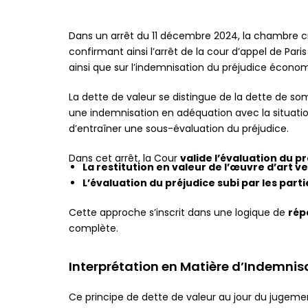
Grand handicap
Dans un arrêt du 11 décembre 2024, la chambre cr
Paraplégie, tétraplégie et amputation
confirmant ainsi l’arrêt de la cour d’appel de Pari
ainsi que sur l’indemnisation du préjudice économi
La dette de valeur se distingue de la dette de s
une indemnisation en adéquation avec la situatio
d’entraîner une sous-évaluation du préjudice.
Dans cet arrêt, la Cour
valide l’évaluation du p
La restitution en valeur de l’œuvre d’art v
L’évaluation du préjudice subi par les par
Cette approche s’inscrit dans une logique de
rép
complète.
Interprétation en Matière d’Indemnis
Ce principe de dette de valeur au jour du jugeme