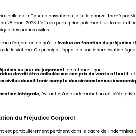
iminelle de la Cour de cassation rejette le pourvoi formé par 
s du 28 mars 2023. L’affaire porte principalement sur la restituti
que des parties civiles.
omme d’argent en ce qu’elle
évolue en fonction du préjudice
n de la victime. Ce principe s’oppose à une indemnisation figée
réjudice au jour du jugement
, en retenant que :
endue devait être calculée sur son prix de vente effectif
, e
ties civiles devait tenir compte des circonstances économ
aration intégrale
, évitant qu’une indemnisation obsolète prive 
ation du Préjudice Corporel
nt est particulièrement pertinent dans le cadre de l’indemnisat