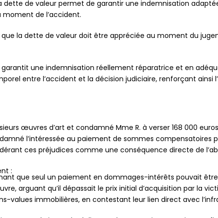
la dette de valeur permet de garantir une indemnisation adaptée 
au moment de l’accident.
e que la dette de valeur doit être appréciée au moment du juge
garantit une indemnisation réellement réparatrice et en adéquat
rel entre l’accident et la décision judiciaire, renforçant ainsi l
lusieurs œuvres d’art et condamné Mme R. à verser 168 000 euros 
ndamné l’intéressée au paiement de sommes compensatoires po
nsidérant ces préjudices comme une conséquence directe de l’ab
nt :
stimant que seul un paiement en dommages-intérêts pouvait êtr
e, arguant qu’il dépassait le prix initial d’acquisition par la vic
-values immobilières, en contestant leur lien direct avec l’infr