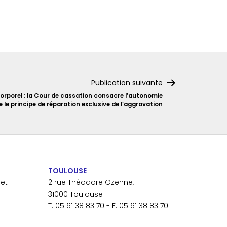
Publication suivante
orporel : la Cour de cassation consacre l’autonomie
e le principe de réparation exclusive de l’aggravation
TOULOUSE
et
2 rue Théodore Ozenne,
31000 Toulouse
T. 05 61 38 83 70 - F. 05 61 38 83 70