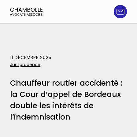
Aller
au
contenu
Chambolle
Avocats
associés
Accidents
11 DÉCEMBRE 2025
Jurisprudence
Traumatismes crâniens
Chauffeur routier accidenté :
Agressions
la Cour d’appel de Bordeaux
double les intérêts de
Grand handicap
l’indemnisation
Paraplégie, tétraplégie et amputation